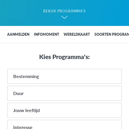
BEKIJK PROGRAMMA'S
AANMELDEN
INFOMOMENT
WERELDKAART
SOORTEN PROGRA
Kies Programma's:
Bestemming
Duur
AFRIKA
<1 maand
Jouw leeftijd
Egypte
1-3 maanden
Ghana
14
Interesse
4-8 maanden