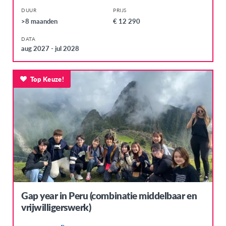
Litouwen
DUUR
PRIJS
>8 maanden
€ 12 290
Malta
DATA
Noorwegen
aug 2027 - jul 2028
Oostenrijk
Polen
Top Keuze!
Portugal
Servië
Slovakije
Spanje
Tsjechië
Turkije
Gap year in Peru (combinatie middelbaar en
Verenigd Koninkrijk
vrijwilligerswerk)
Wallonië