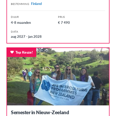
Panama
Finland
BESTEMMING
Paraguay
DUUR
PRIJS
Peru
4-8 maanden
€ 7 490
Uruguay
DATA
aug 2027 - jan 2028
NOORD-AMERIKA
Canada
Top Keuze!
Verenigde Staten
OCEANIË
Australië
Nieuw-Zeeland
Semester in Nieuw-Zeeland