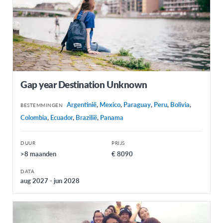
Gap year Destination Unknown
Argentinië
,
Mexico
,
Paraguay
,
Peru
,
Bolivia
,
BESTEMMINGEN
Colombia
,
Ecuador
,
Brazilië
,
Panama
DUUR
PRIJS
>8 maanden
€ 8090
DATA
aug 2027 - jun 2028