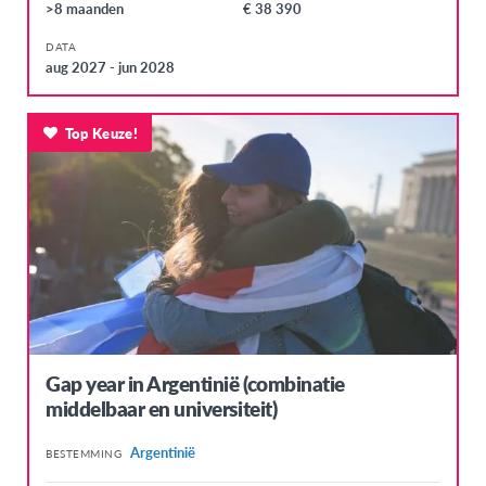
>8 maanden
€ 38 390
Zuid-Korea
DATA
EUROPA
aug 2027 - jun 2028
Denemarken
Top Keuze!
Duitsland
Faeröer
Finland
Frankrijk
Griekenland
Hongarije
Ierland
Gap year in Argentinië (combinatie
IJsland
middelbaar en universiteit)
Italië
Argentinië
BESTEMMING
Letland