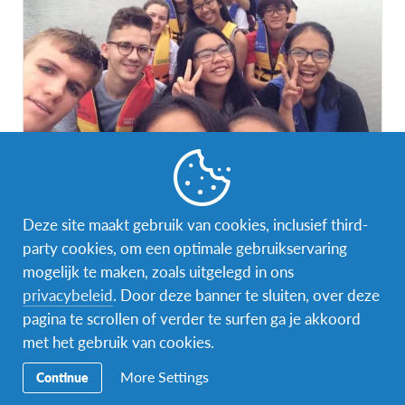
Gap year in Colombia (combinatie middelbaar
en vrijwilligerswerk)
Deze site maakt gebruik van cookies, inclusief third-
Colombia
party cookies, om een optimale gebruikservaring
BESTEMMING
mogelijk te maken, zoals uitgelegd in ons
DUUR
PRIJS
privacybeleid
. Door deze banner te sluiten, over deze
>8 maanden
€ 10 190
pagina te scrollen of verder te surfen ga je akkoord
met het gebruik van cookies.
DATA
aug 2027 - jun 2028
More Settings
Continue