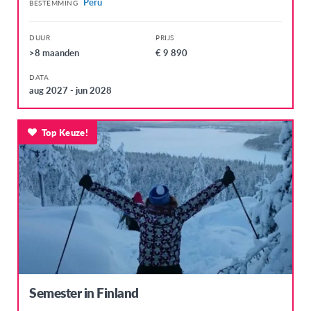
Peru
BESTEMMING
Zweden
Zwitserland
DUUR
PRIJS
>8 maanden
€ 9 890
LATIJNS-AMERIKA
DATA
Argentinië
aug 2027 - jun 2028
Bolivia
Brazilië
Top Keuze!
Chili
Colombia
Costa Rica
Dominicaanse Republiek
Ecuador
Guatemala
Semester in Finland
Mexico