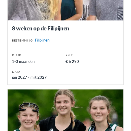
8 weken op de Filipijnen
Filipijnen
BESTEMMING
DUUR
PRIJS
1-3 maanden
€ 6 290
DATA
jan 2027 - mrt 2027