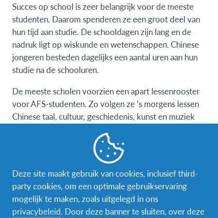
Succes op school is zeer belangrijk voor de meeste
studenten. Daarom spenderen ze een groot deel van
hun tijd aan studie. De schooldagen zijn lang en de
nadruk ligt op wiskunde en wetenschappen. Chinese
jongeren besteden dagelijks een aantal uren aan hun
studie na de schooluren.
De meeste scholen voorzien een apart lessenrooster
voor AFS-studenten. Zo volgen ze ’s morgens lessen
Chinese taal, cultuur, geschiedenis, kunst en muziek
met andere AFS’ers. In de namiddag vervoegen ze
hun Chinese klasgenoten voor de lessen wiskunde,
fysica, chemie, politiek en aardrijkskunde.
Deze site maakt gebruik van cookies, inclusief third-
Inschrijvingsvoorwaarden
party cookies, om een optimale gebruikservaring
Bij vertrek ben je nog geen 18 jaar.
mogelijk te maken, zoals uitgelegd in ons
Bij vertrek zit je nog op de middelbare school.
privacybeleid
. Door deze banner te sluiten, over deze