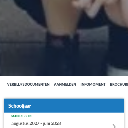
VERBLIJFSDOCUMENTEN
AANMELDEN
INFOMOMENT
BROCHUR
Schooljaar
SCHRIJF JE IN!
Apply
augustus 2027 - juni 2028
to