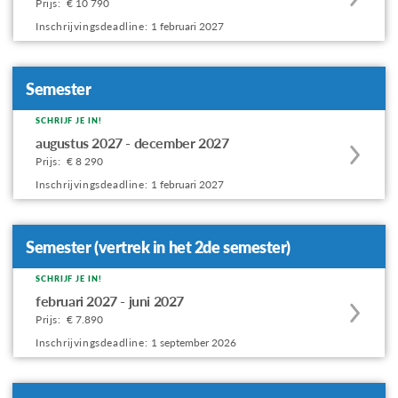
Prijs:
€ 10 790
this
Inschrijvingsdeadline:
1 februari 2027
program
offering
Semester
SCHRIJF JE IN!
Apply
augustus 2027 - december 2027
to
Prijs:
€ 8 290
this
Inschrijvingsdeadline:
1 februari 2027
program
offering
Semester (vertrek in het 2de semester)
SCHRIJF JE IN!
Apply
februari 2027 - juni 2027
to
Prijs:
€ 7.890
this
Inschrijvingsdeadline:
1 september 2026
program
offering