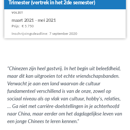
Trimester (vertrek in het 2de semester)
VOLZET
Apply
maart 2021 - mei 2021
to
Prijs:
€ 5.750
this
Inschrijvingsdeadline:
7 september 2020
program
offering
“Chinezen zijn heel gastvrij. In het begin uit beleefdheid,
maar dit kan uitgroeien tot echte vriendschapsbanden.
Verwacht je aan een land waarvan de cultuur
fundamenteel verschillend is van de onze, zowel op
sociaal niveau als op vlak van cultuur, hobby’s, relaties,
… Ga niet met carrière-doelstellingen in je achterhoofd
naar China, maar eerder om het dagdagelijkse leven van
een jonge Chinees te leren kennen.”