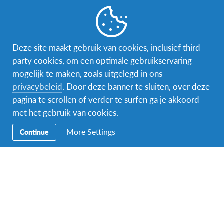
21
Online infomoment ‘Naar het buitenland met
AFS’
Online
Deze site maakt gebruik van cookies, inclusief third-
20:00
-
22:00
NOV
26
party cookies, om een optimale gebruikservaring
Online infomoment ‘Naar het buitenland met
mogelijk te maken, zoals uitgelegd in ons
AFS’
privacybeleid
. Door deze banner te sluiten, over deze
Online
pagina te scrollen of verder te surfen ga je akkoord
20:00
-
21:30
DEC
17
met het gebruik van cookies.
Online infomoment ‘Naar het buitenland met
AFS’
More Settings
Continue
Online
14:00
-
16:00
JAN
13
Online infomoment ‘Naar het buitenland met
AFS’
Online
14:00
-
16:00
FEB
17
Online infomoment ‘Naar het buitenland met