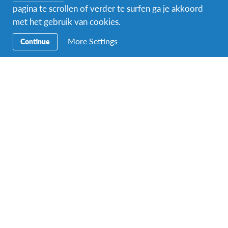
bezigheden als tv-kijken of praten over dagelijkse
pagina te scrollen of verder te surfen ga je akkoord
babbeltjes. In veel gezinnen zijn de maaltijden
met het gebruik van cookies.
familiemomenten, die strikt gerespecteerd worden.
More Settings
Continue
School
Je zult les volgen met leeftijdsgenoten in een publieke
secundaire school. Afhankelijk van je interesses en je
schoolresultaten, zal je een van deze richtingen
volgen: wetenschappen & technologie, socio-
economische wetenschappen, sociale en
menswetenschappen, taal en literatuur of beeldende
kunst. Welke richting je ook volgt, algemene vakken
zijn Portugees, Engels of Frans, filosofie, lichamelijke
opvoeding, informatie- en