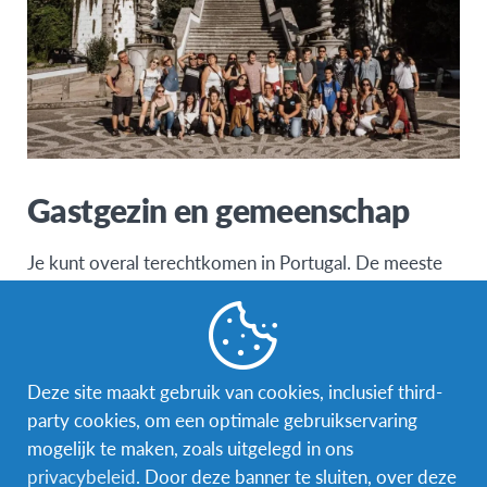
Gastgezin en gemeenschap
Je kunt overal terechtkomen in Portugal. De meeste
gastgezinnen wonen in stedelijke of perifere
gebieden, al zoekt AFS Portugal recent ook naar
gastgezinnen in landelijke omgevingen. Er is weinig
kans dat je in de Azoren, Madeira of de Algarve
Deze site maakt gebruik van cookies, inclusief third-
geplaatst wordt. De familiebanden zijn heel hecht.
party cookies, om een optimale gebruikservaring
Familieleden brengen dan ook veel tijd door met
mogelijk te maken, zoals uitgelegd in ons
elkaar tijdens het weekend, vooral bij alledaagse
privacybeleid
. Door deze banner te sluiten, over deze