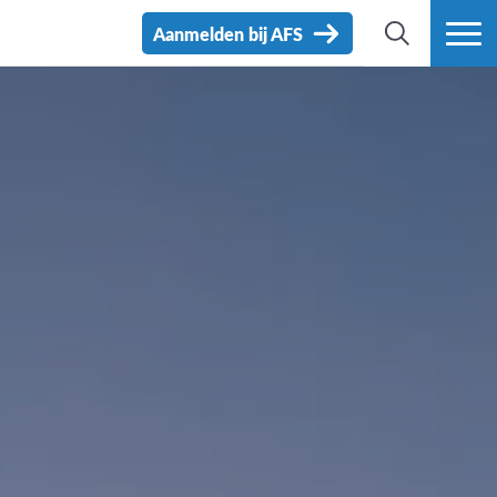
Aanmelden bij AFS
ZOEK
MEER