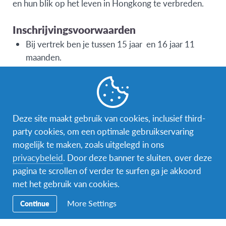
en hun blik op het leven in Hongkong te verbreden.
Inschrijvingsvoorwaarden
Bij vertrek ben je tussen 15 jaar en 16 jaar 11
maanden.
Bij vertrek zit je nog op de middelbare school
Deze site maakt gebruik van cookies, inclusief third-
party cookies, om een optimale gebruikservaring
Wat is inbegrepen
mogelijk te maken, zoals uitgelegd in ons
privacybeleid
. Door deze banner te sluiten, over deze
pagina te scrollen of verder te surfen ga je akkoord
met het gebruik van cookies.
More Settings
Continue
Ticket heen- en
Onthaal op de
Gastgezin
terugreis
luchthaven