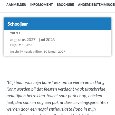
AANMELDEN
INFOMOMENT
BROCHURE
ANDERE BESTEMMINGE
Schooljaar
VOLZET
Apply
augustus 2027 - juni 2028
to
Prijs:
€ 10 490
this
Inschrijvingsdeadline:
30 januari 2027
program
offering
“Blijkbaar was mijn komst iets om te vieren en in Hong
Kong worden bij dat feesten verdacht vaak uitgebreide
maaltijden betrokken. Sweet sour pork chop, chicken
feet, dim sum en nog een pak andere lievelingsgerechten
werden door een nogal enthousiaste Popo in mijn