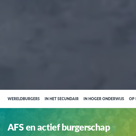
WERELDBURGERS
IN HET SECUNDAIR
IN HOGER ONDERWIJS
OP
AFS en actief burgerschap