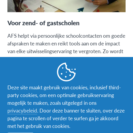
Voor zend- of gastscholen
AFS helpt via persoonlijke schoolcontacten om goede
afspraken te maken en reikt tools aan om de impact
van elke uitwisselingservaring te vergroten. Zo wordt
de ervaring van de uitwisselingsstudent uit of in je klas
een leerschool voor de hele klas/school!
Lees meer
Deze site maakt gebruik van cookies, inclusief third-
party cookies, om een optimale gebruikservaring
mogelijk te maken, zoals uitgelegd in ons
privacybeleid
. Door deze banner te sluiten, over deze
pagina te scrollen of verder te surfen ga je akkoord
met het gebruik van cookies.
Vorming op maat