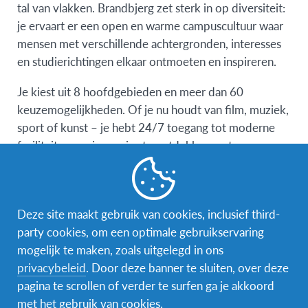
tal van vlakken. Brandbjerg zet sterk in op diversiteit:
je ervaart er een open en warme campuscultuur waar
mensen met verschillende achtergronden, interesses
en studierichtingen elkaar ontmoeten en inspireren.
Je kiest uit 8 hoofdgebieden en meer dan 60
keuzemogelijkheden. Of je nu houdt van film, muziek,
sport of kunst – je hebt 24/7 toegang tot moderne
faciliteiten om je passies te ontdekken en te
verdiepen.
Brandbjerg Højskole is een Deense folk high school
met een internationale en mondiale insteek. De
Deze site maakt gebruik van cookies, inclusief third-
meeste studenten zijn Deenstalig, maar elk semester
party cookies, om een optimale gebruikservaring
verwelkomen ze ook internationale studenten en
mogelijk te maken, zoals uitgelegd in ons
studenten met een vluchtelingenachtergrond.
privacybeleid
. Door deze banner te sluiten, over deze
Daardoor wordt er op school een mix van Deens en
pagina te scrollen of verder te surfen ga je akkoord
Engels gesproken. Die culturele en taalkundige
met het gebruik van cookies.