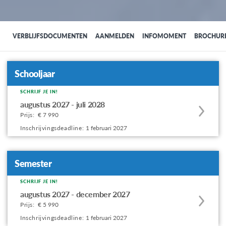
VERBLIJFSDOCUMENTEN
AANMELDEN
INFOMOMENT
BROCHUR
Schooljaar
SCHRIJF JE IN!
Apply
augustus 2027 - juli 2028
to
Prijs:
€ 7 990
this
Inschrijvingsdeadline:
1 februari 2027
program
offering
Semester
SCHRIJF JE IN!
Apply
augustus 2027 - december 2027
to
Prijs:
€ 5 990
this
Inschrijvingsdeadline:
1 februari 2027
program