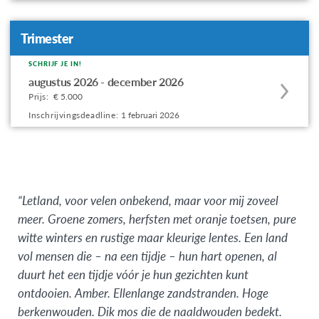
offering
Trimester
SCHRIJF JE IN!
Apply
augustus 2026 - december 2026
to
Prijs:
€ 5.000
this
Inschrijvingsdeadline:
1 februari 2026
program
offering
“Letland, voor velen onbekend, maar voor mij zoveel
meer. Groene zomers, herfsten met oranje toetsen, pure
witte winters en rustige maar kleurige lentes. Een land
vol mensen die – na een tijdje – hun hart openen, al
duurt het een tijdje vóór je hun gezichten kunt
ontdooien. Amber. Ellenlange zandstranden. Hoge
berkenwouden. Dik mos die de naaldwouden bedekt.