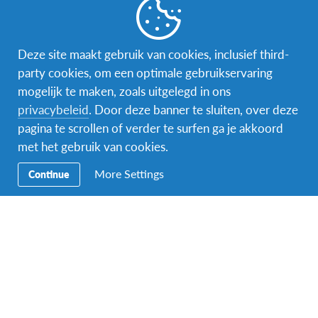
Ijshockey is de nationale sport in Letland – het is een
soort tweede religie voor vele gezinnen. Het Letse
Deze site maakt gebruik van cookies, inclusief third-
nationale team won in 2023 een bronzen medaille in
party cookies, om een optimale gebruikservaring
de Ice Hockey World Championship. Daarnaast wordt
mogelijk te maken, zoals uitgelegd in ons
er ook veel basketbal gespeeld.
privacybeleid
. Door deze banner te sluiten, over deze
pagina te scrollen of verder te surfen ga je akkoord
Meer lezen over Letland? Je kan
hier
meer lezen op
met het gebruik van cookies.
de website van AFS Letland!
More Settings
Continue
Inschrijvingsvoorwaarden
Bij vertrek ben je tussen 15 jaar 5 maanden en 17
jaar 11 maanden.
Bij vertrek zit je nog op de middelbare school.