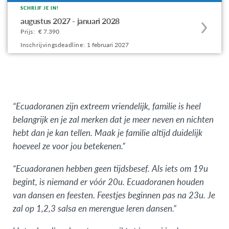
SCHRIJF JE IN!
Apply
augustus 2027 - januari 2028
to
Prijs:
€ 7.390
this
Inschrijvingsdeadline:
1 februari 2027
program
offering
“Ecuadoranen zijn extreem vriendelijk, familie is heel
belangrijk en je zal merken dat je meer neven en nichten
hebt dan je kan tellen. Maak je familie altijd duidelijk
hoeveel ze voor jou betekenen.”
“Ecuadoranen hebben geen tijdsbesef. Als iets om 19u
begint, is niemand er vóór 20u. Ecuadoranen houden
van dansen en feesten. Feestjes beginnen pas na 23u. Je
zal op 1,2,3 salsa en merengue leren dansen.”