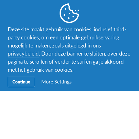
Bij vertrek zit je nog op de middelbare school.
Deze site maakt gebruik van cookies, inclusief third-
party cookies, om een optimale gebruikservaring
mogelijk te maken, zoals uitgelegd in ons
Wat is inbegrepen
privacybeleid
. Door deze banner te sluiten, over deze
pagina te scrollen of verder te surfen ga je akkoord
met het gebruik van cookies.
More Settings
Continue
Ticket heen- en
Onthaal op de
Gastgezin
terugreis
luchthaven
Maaltijden
Individuele
Medische verzekering
contactpersoon