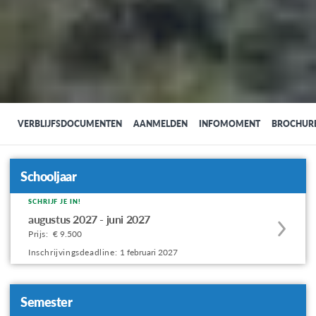
VERBLIJFSDOCUMENTEN
AANMELDEN
INFOMOMENT
BROCHUR
Schooljaar
SCHRIJF JE IN!
Apply
augustus 2027 - juni 2027
to
Prijs:
€ 9.500
this
Inschrijvingsdeadline:
1 februari 2027
program
offering
Semester