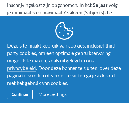
inschrijvingskost zijn opgenomen. In het
5e jaar
volg
je minimaal 5 en maximaal 7 vakken (Subjects) die
worden aangeboden op standaardniveau (Standard)
en geavanceerd niveau (Honours). Het Ministerie van
Onderwijs voorziet de volgende vakken, maar niet
elke school biedt het volledige gamma aan of kan
Deze site maakt gebruik van cookies, inclusief third-
toelating tot deze vakken garanderen:
party cookies, om een optimale gebruikservaring
mogelijk te maken, zoals uitgelegd in ons
Iers
privacybeleid
. Door deze banner te sluiten, over deze
Engels
pagina te scrollen of verder te surfen ga je akkoord
Latijn
met het gebruik van cookies.
Grieks
Klassieke Studies
More Settings
Continue
Hebreeuwse Studies
Frans
Duits
Italians
Spaans