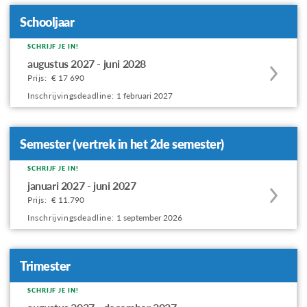
Schooljaar
SCHRIJF JE IN!
Apply
augustus 2027 - juni 2028
to
Prijs:
€ 17 690
this
Inschrijvingsdeadline:
1 februari 2027
program
offering
Semester (vertrek in het 2de semester)
SCHRIJF JE IN!
Apply
januari 2027 - juni 2027
to
Prijs:
€ 11.790
this
Inschrijvingsdeadline:
1 september 2026
program
offering
Trimester
SCHRIJF JE IN!
Apply