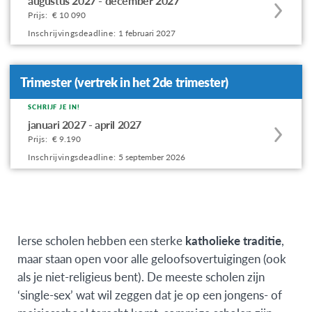
augustus 2027 - december 2027
to
Prijs:
€ 10 090
this
Inschrijvingsdeadline:
1 februari 2027
program
offering
Trimester (vertrek in het 2de trimester)
SCHRIJF JE IN!
Apply
januari 2027 - april 2027
to
Prijs:
€ 9.190
this
Inschrijvingsdeadline:
5 september 2026
program
offering
Ierse scholen hebben een sterke
katholieke traditie
,
maar staan open voor alle geloofsovertuigingen (ook
als je niet-religieus bent). De meeste scholen zijn
‘single-sex’ wat wil zeggen dat je op een jongens- of