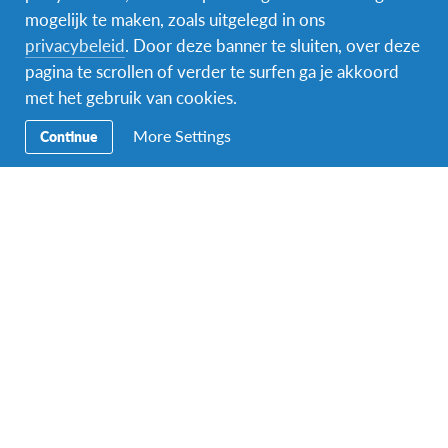
mogelijk te maken, zoals uitgelegd in ons
Wat is inbegrepen
privacybeleid
. Door deze banner te sluiten, over deze
pagina te scrollen of verder te surfen ga je akkoord
met het gebruik van cookies.
More Settings
Continue
Ticket heen- en
Onthaal op de
Gastgezin
terugreis
luchthaven
Maaltijden
Inschrijving op een
Individuele
lokale school
contactpersoon
Medische verzekering
24/7
Vervoer naar school
noodondersteuning
Assistentie bij
Assistentie bij
Oriëntatie voor