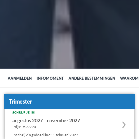
AANMELDEN
INFOMOMENT
ANDERE BESTEMMINGEN
WAAROM 
Trimester
SCHRIJF JE IN!
Apply
augustus 2027 - november 2027
to
Prijs:
€ 6 990
this
Inschrijvingsdeadline:
1 februari 2027
program