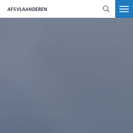
Schoolmaterialen
AFS
VLAANDEREN
ZOEK
MEER