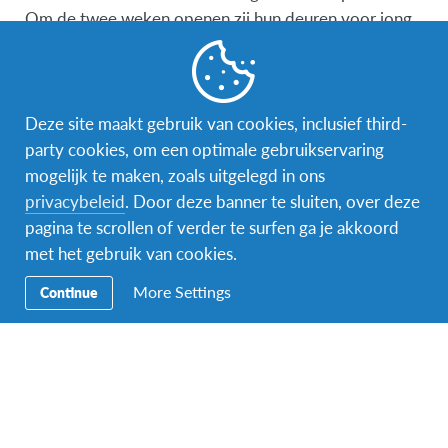
Om de twee weken openen zij hun deuren voor jong
en oud. Familie, buren en vrienden zijn allemaal
welkom om te komen eten. Na de maaltijd is er vaak
een lezing, concert of iets dergelijks.
Deze site maakt gebruik van cookies, inclusief third-
Je maakt je eigen curriculum op basis van het groot
party cookies, om een optimale gebruikservaring
aanbod aan vakken. De school richt zich vooral op
mogelijk te maken, zoals uitgelegd in ons
creatieve vakken binnen de kunsten, maar ze geven
privacybeleid
. Door deze banner te sluiten, over deze
ook les in sport en traditionele vakken zoals
pagina te scrollen of verder te surfen ga je akkoord
wiskunde. Je kunt o.a. kiezen uit de volgende vakken:
met het gebruik van cookies.
Keramiek en aardewerk
More Settings
Continue
Analoge fotografie
Digitale Fotografie
Kunst
Textielontwerp
Weven en tuften
Breien