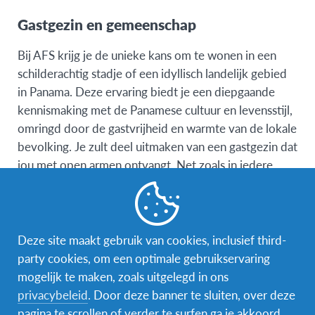
Gastgezin en gemeenschap
Bij AFS krijg je de unieke kans om te wonen in een
schilderachtig stadje of een idyllisch landelijk gebied
in Panama. Deze ervaring biedt je een diepgaande
kennismaking met de Panamese cultuur en levensstijl,
omringd door de gastvrijheid en warmte van de lokale
bevolking. Je zult deel uitmaken van een gastgezin dat
jou met open armen ontvangt. Net zoals in iedere
hechte familie, is communicatie essentieel. Het is
belangrijk dat je je gastouders informeert over je
plannen en activiteiten, zodat ze altijd weten waar je
bent. Dit zorgt niet alleen voor jouw veiligheid, maar
Deze site maakt gebruik van cookies, inclusief third-
versterkt ook de band met je nieuwe familie. Net als
party cookies, om een optimale gebruikservaring
je gastbroers en -zussen, zul je huishoudelijke taken
mogelijk te maken, zoals uitgelegd in ons
hebben. Dit kan variëren van helpen met koken,
privacybeleid
. Door deze banner te sluiten, over deze
schoonmaken, of andere dagelijkse klusjes. Door deel
pagina te scrollen of verder te surfen ga je akkoord