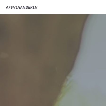
Medische verzekering
AFS
VLAANDEREN