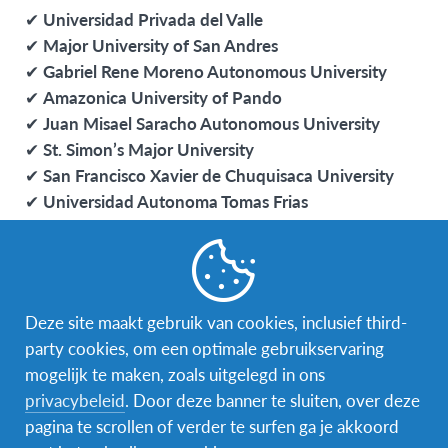
✔
Universidad Privada del Valle
✔
Major University of San Andres
✔
Gabriel Rene Moreno Autonomous University
✔
Amazonica University of Pando
✔
Juan Misael Saracho Autonomous University
✔
St. Simon’s Major University
✔
San Francisco Xavier de Chuquisaca University
✔
Universidad Autonoma Tomas Frias
Waarom kiezen voor dit programma?
🌟
Een unieke academische ervaring in het
buitenland
Deze site maakt gebruik van cookies, inclusief third-
🌟
Volledige onderdompeling in de Boliviaanse
party cookies, om een optimale gebruikservaring
cultuur
mogelijk te maken, zoals uitgelegd in ons
🌟
Vloeiend Spaans leren in een échte universitaire
privacybeleid
. Door deze banner te sluiten, over deze
omgeving
pagina te scrollen of verder te surfen ga je akkoord
🌟
Een netwerk van internationale en Boliviaanse