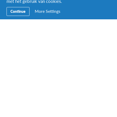
met het gebruik van cookies.
vrienden opbouwen
More Settings
Continue
Ben jij klaar om de wereld te ontdekken en jezelf uit
te dagen?
Schrijf je nu in en start jouw universitaire
avontuur in Bolivia!
✈️🔥
Programma Details
Overzicht
Programma