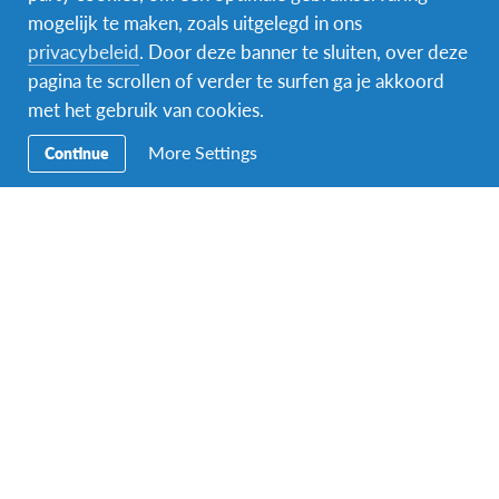
Psychology
mogelijk te maken, zoals uitgelegd in ons
Business administration
privacybeleid
. Door deze banner te sluiten, over deze
Law
pagina te scrollen of verder te surfen ga je akkoord
Economics
met het gebruik van cookies.
Universidad Nacional de Asunción
More Settings
Continue
Marketing
Information sciences
Hospitality management
Hoogtepunten van het programma:
Midden in het hart van Zuid-Amerika
Ervaar een authentiek Zuid-Amerikaans avontuur
Ontdek de mooie natuur van Paraguay
Ontmoet gastvrije en vriendelijke mensen met een
rijke cultuur
Leer naast Spaans ook Guaraní