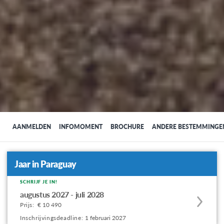
AANMELDEN
INFOMOMENT
BROCHURE
ANDERE BESTEMMINGE
Jaar in Paraguay
SCHRIJF JE IN!
Apply
augustus 2027 - juli 2028
to
Prijs:
€ 10 490
this
Inschrijvingsdeadline:
1 februari 2027
program