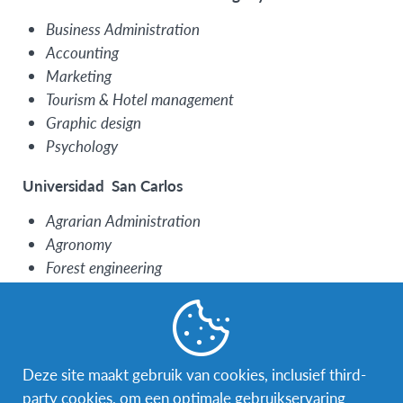
Business Administration
Accounting
Marketing
Tourism & Hotel management
Graphic design
Psychology
Universidad San Carlos
Agrarian Administration
Agronomy
Forest engineering
Zootechnics
Food Technology
Environmental sciences
Deze site maakt gebruik van cookies, inclusief third-
Universidad Politécnica y Artística del Paraguay
party cookies, om een optimale gebruikservaring