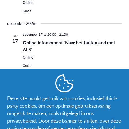
Online
Gratis
december 2026
december 17 @ 20:00
-
21:30
DO
17
Online infomoment ‘Naar het buitenland met
AFS’
Online
Gratis
januari 2027
13 januari 2027 @ 14:00
-
16:00
WO
13
Online infomoment ‘Naar het buitenland met
Deze site maakt gebruik van cookies, inclusief third-
AFS’
party cookies, om een optimale gebruikservaring
mogelijk te maken, zoals uitgelegd in ons
Online
privacybeleid
. Door deze banner te sluiten, over deze
Gratis
pagina te scrollen of verder te surfen ga je akkoord