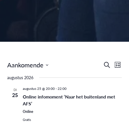
Aankomende
Eve
Evenem
Zoeken
Lijst
Selecteer
weer
Zoeken
augustus 2026
een
navi
en
datum.
augustus 25 @ 20:00
-
22:00
DI
25
Online infomoment ‘Naar het buitenland met
weergev
AFS’
navigati
Online
Gratis