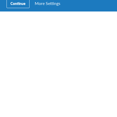
More Settings
Continue
Op zaterdag 2 juli viert Hasselaar Gilles Bruyninx zijn
huwelijk met zijn Duitse vriendin Svea. Het jonge paar trad
in…
#AFSeffect
,
AFS Host Family
,
AFS Volunteer
,
Volunteering
Interview met Johan Mestdagh – over
wereldgezin en vrijwilliger zijn