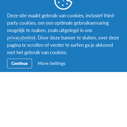
Deze site maakt gebruik van cookies, inclusief third-
party cookies, om een optimale gebruikservaring
mogelijk te maken, zoals uitgelegd in ons
privacybeleid
. Door deze banner te sluiten, over deze
Facebook
Instagram
Messenger
pagina te scrollen of verder te surfen ga je akkoord
met het gebruik van cookies.
Secundaire
Naar het buitenland
Navigatie
More Settings
Continue
Word gastgezin
Vrijwilliger bij AFS
Ons educatieve aanbod
Aanmelden bij AFS