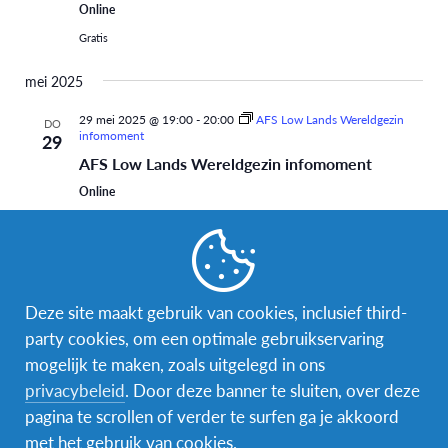
Online
Gratis
mei 2025
29 mei 2025 @ 19:00
-
20:00
AFS Low Lands Wereldgezin
DO
infomoment
29
AFS Low Lands Wereldgezin infomoment
Online
Gratis
29 mei 2025 @ 19:00
-
20:00
DO
29
AFS Low Lands Wereldgezin infomoment
Deze site maakt gebruik van cookies, inclusief third-
Online
party cookies, om een optimale gebruikservaring
Gratis
mogelijk te maken, zoals uitgelegd in ons
privacybeleid
. Door deze banner te sluiten, over deze
juni 2025
pagina te scrollen of verder te surfen ga je akkoord
26 juni 2025 @ 19:00
-
20:00
AFS Low Lands Wereldgezin
met het gebruik van cookies.
DO