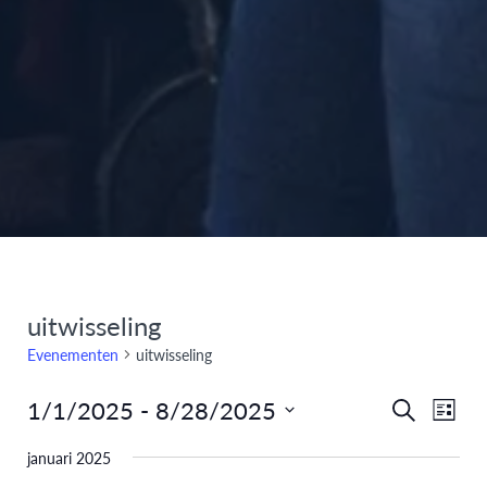
uitwisseling
Evenementen
uitwisseling
1/1/2025
 - 
8/28/2025
Eve
Evenem
Zoeken
Lijst
Selecteer
weer
Zoeken
januari 2025
een
navi