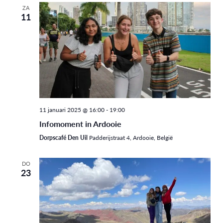
en
datum.
ZA
11
weergev
navigati
11 januari 2025 @ 16:00
-
19:00
Infomoment in Ardooie
Dorpscafé Den Uil
Padderijstraat 4, Ardooie, België
DO
23