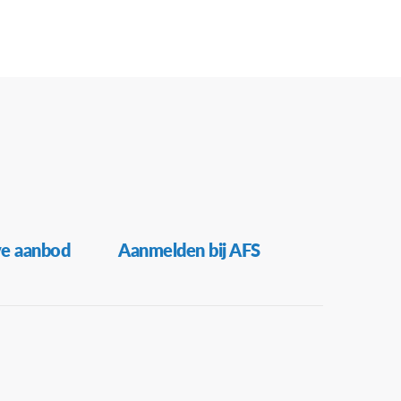
0:00
w Lands Wereldgezin infomoment
0:00
w Lands Wereldgezin infomoment
2:00
infomoment ‘Naar het buitenland met AFS’
ve aanbod
Aanmelden bij AFS
0:00
w Lands Wereldgezin infomoment