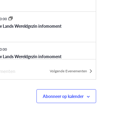
0:00
w Lands Wereldgezin infomoment
0:00
w Lands Wereldgezin infomoment
menten
Volgende
Evenementen
0:00
w Lands Wereldgezin infomoment
Abonneer op kalender
0:00
w Lands Wereldgezin infomoment