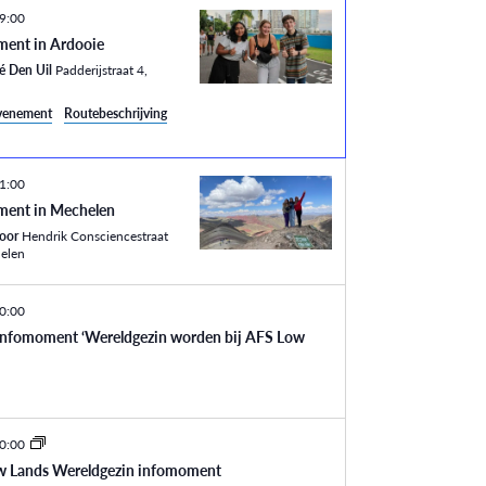
9:00
ent in Ardooie
é Den Uil
Padderijstraat 4,
evenement
Routebeschrijving
1:00
ment in Mechelen
toor
Hendrik Consciencestraat
chelen
0:00
infomoment ‘Wereldgezin worden bij AFS Low
0:00
w Lands Wereldgezin infomoment