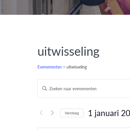
uitwisseling
Evenementen
uitwisseling
Evenementen
Vul
een
Zoeken
keyword
en
in.
1 januari 2
Vandaag
Zoek
weergeven
Selecteer
voor
datum