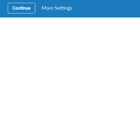
More Settings
Continue
DUUR
PRIJS
>8 maanden
€ 18 090 Faroër - € 23 290
Muziek
DATA
aug 2027 - jun 2028
aug 2027 - jun 2028
Vrijwilligerswerk in Maleisië