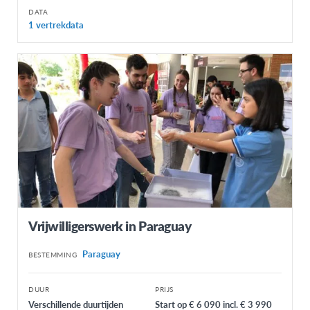
DATA
1 vertrekdata
Vrijwilligerswerk in Paraguay
Paraguay
BESTEMMING
DUUR
PRIJS
Verschillende duurtijden
Start op € 6 090 incl. € 3 990