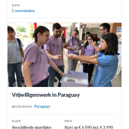
DATA
1 vertrekdata
Vrijwilligerswerk in Paraguay
Paraguay
BESTEMMING
DUUR
PRIJS
Verschillende duurtijden
Start op € 6 090 incl. € 3 990