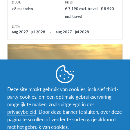
DUUR
PRIJS
>8 maanden
€ 7 190 excl. travel - € 8 590
incl. travel
DATA
aug 2027 - jul 2028
aug 2027 - jul 2028
Deze site maakt gebruik van cookies, inclusief third-
party cookies, om een optimale gebruikservaring
mogelijk te maken, zoals uitgelegd in ons
privacybeleid
. Door deze banner te sluiten, over deze
Vrijwilligerswerk in Egypte
pagina te scrollen of verder te surfen ga je akkoord
met het gebruik van cookies.
Egypte
BESTEMMING