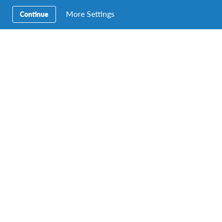
More Settings
Continue
DUUR
PRIJS
1-3 maanden
Start op € 5 290
DATA
1 vertrekdata
Vrijwilligerswerk in Brazilië