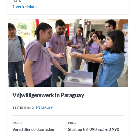
DATA
1 vertrekdata
Vrijwilligerswerk in Paraguay
Paraguay
BESTEMMING
DUUR
PRIJS
Verschillende duurtijden
Start op € 6 090 incl. € 3 990