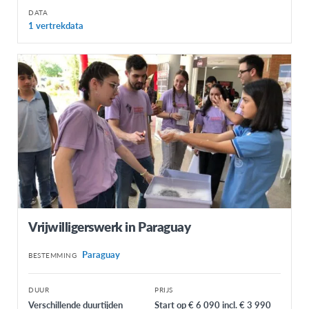
DATA
1 vertrekdata
Vrijwilligerswerk in Paraguay
Paraguay
BESTEMMING
DUUR
PRIJS
Verschillende duurtijden
Start op € 6 090 incl. € 3 990