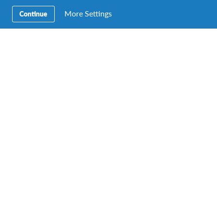
More Settings
Continue
DUUR
PRIJS
1-3 maanden
Start op € 5 290
DATA
1 vertrekdata
Vrijwilligerswerk in Brazilië