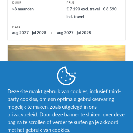
DUUR
PRIJS
>8 maanden
€ 7 190 excl. travel - € 8 590
incl. travel
DATA
aug 2027 - jul 2028
aug 2027 - jul 2028
Deze site maakt gebruik van cookies, inclusief third-
party cookies, om een optimale gebruikservaring
mogelijk te maken, zoals uitgelegd in ons
privacybeleid
. Door deze banner te sluiten, over deze
Vrijwilligerswerk in Egypte
pagina te scrollen of verder te surfen ga je akkoord
met het gebruik van cookies.
Egypte
BESTEMMING