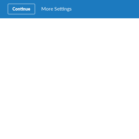
DUUR
PRIJS
More Settings
Continue
>8 maanden
€ 7 190 excl. travel - € 8 590
incl. travel
DATA
aug 2027 - jul 2028
aug 2027 - jul 2028
Vrijwilligerswerk in Brazilië