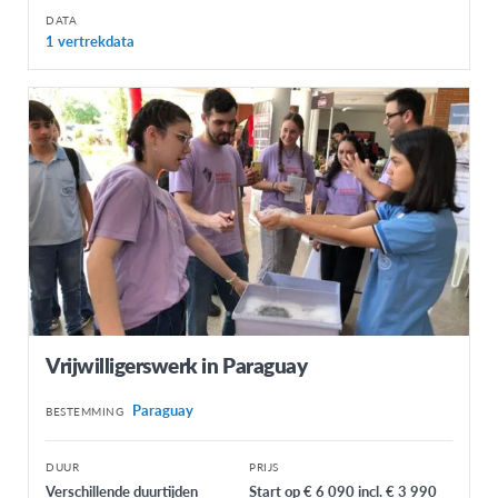
DATA
1 vertrekdata
Vrijwilligerswerk in Paraguay
Paraguay
BESTEMMING
DUUR
PRIJS
Verschillende duurtijden
Start op € 6 090 incl. € 3 990