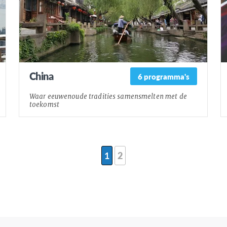
China
6 programma's
Waar eeuwenoude tradities samensmelten met de
toekomst
1
2