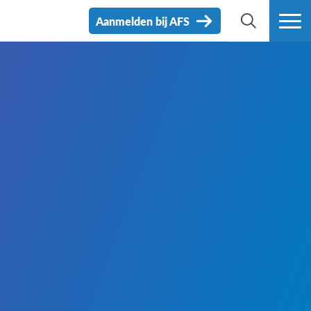
Aanmelden bij AFS
ZOEK
MEER