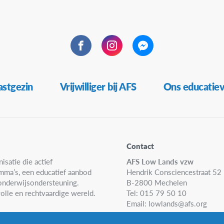
Facebook
Instagram
Messenger
stgezin
Vrijwilliger bij AFS
Ons educatie
Contact
isatie die actief
AFS Low Lands vzw
amma’s, een educatief aanbod
Hendrik Consciencestraat 52
n onderwijsondersteuning.
B-2800 Mechelen
olle en rechtvaardige wereld.
Tel: 015 79 50 10
Email:
lowlands@afs.org