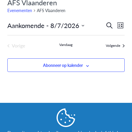
AFS Vlaanderen
Evenementen
AFS Vlaanderen
Aankomende
 - 
8/7/2026
Eve
Evenem
Zoeken
Lijst
Selecteer
weer
Zoeken
een
navi
Vorige
Vandaag
Evenem
Volgende
en
datum.
Evenementen
weergev
Abonneer op kalender
navigati