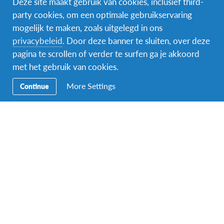
Deze site maakt gebruik van cookies, inclusief third-
party cookies, om een optimale gebruikservaring
mogelijk te maken, zoals uitgelegd in ons
Facebook
Instagram
Messenger
privacybeleid
. Door deze banner te sluiten, over deze
pagina te scrollen of verder te surfen ga je akkoord
Secundaire
Naar het buitenland
met het gebruik van cookies.
Navigatie
Word gastgezin
More Settings
Continue
Vrijwilliger bij AFS
Ons educatieve aanbod
Aanmelden bij AFS
Contact