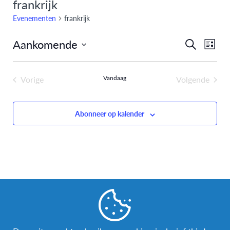
frankrijk
Evenementen
frankrijk
Aankomende
Eve
Evenem
Zoeken
Lijst
Selecteer
weer
Zoeken
een
navi
Vorige
Vandaag
Volgende
en
datum.
Evenementen
Evenemen
weergev
Abonneer op kalender
navigati