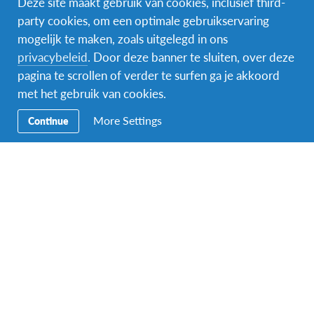
Deze site maakt gebruik van cookies, inclusief third-
party cookies, om een optimale gebruikservaring
mogelijk te maken, zoals uitgelegd in ons
Facebook
Instagram
Messenger
privacybeleid
. Door deze banner te sluiten, over deze
pagina te scrollen of verder te surfen ga je akkoord
Secundaire
Naar het buitenland
met het gebruik van cookies.
Navigatie
Word gastgezin
More Settings
Continue
Vrijwilliger bij AFS
Ons educatieve aanbod
Aanmelden bij AFS
Contact