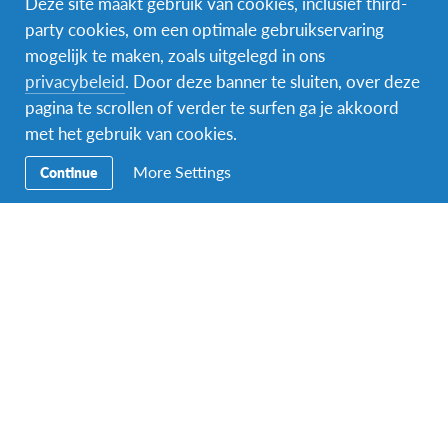
Deze site maakt gebruik van cookies, inclusief third-
party cookies, om een optimale gebruikservaring
mogelijk te maken, zoals uitgelegd in ons
Facebook
Instagram
Messenger
privacybeleid
. Door deze banner te sluiten, over deze
pagina te scrollen of verder te surfen ga je akkoord
Secundaire
Naar het buitenland
met het gebruik van cookies.
Navigatie
Word gastgezin
More Settings
Continue
Vrijwilliger bij AFS
Ons educatieve aanbod
Aanmelden bij AFS
Contact