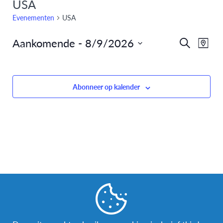
USA
Evenementen
USA
Aankomende
 - 
8/9/2026
Eve
Evenem
Zoeken
Kaart
Selecteer
weer
Zoeken
datum
navi
en
Abonneer op kalender
weergev
navigati