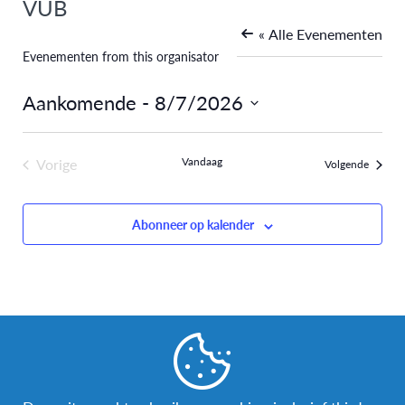
VUB
« Alle Evenementen
Evenementen from this organisator
Aankomende
 - 
8/7/2026
Selecteer
een
Vorige
Vandaag
Evenem
Volgende
datum.
Evenementen
Abonneer op kalender