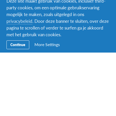
Deze site maakt gebruik van cookies, inclusief third-
party cookies, om een optimale gebruikservaring
mogelijk te maken, zoals uitgelegd in ons
Facebook
Instagram
Messenger
privacybeleid
. Door deze banner te sluiten, over deze
pagina te scrollen of verder te surfen ga je akkoord
Secundaire
Naar het buitenland
met het gebruik van cookies.
Navigatie
Word gastgezin
More Settings
Continue
Vrijwilliger bij AFS
Ons educatieve aanbod
Aanmelden bij AFS
Contact