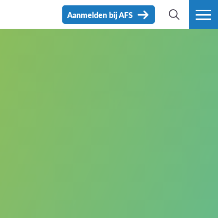
Aanmelden bij AFS
ZOEK
MEER