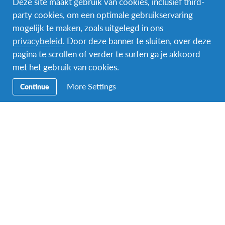
Deze site maakt gebruik van cookies, inclusief third-
party cookies, om een optimale gebruikservaring
mogelijk te maken, zoals uitgelegd in ons
Facebook
Instagram
Messenger
privacybeleid
. Door deze banner te sluiten, over deze
pagina te scrollen of verder te surfen ga je akkoord
Secundaire
Naar het buitenland
met het gebruik van cookies.
Navigatie
Word gastgezin
More Settings
Continue
Vrijwilliger bij AFS
Ons educatieve aanbod
Aanmelden bij AFS
Contact