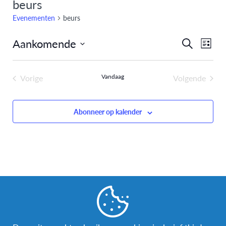
beurs
Evenementen
beurs
Aankomende
Eve
Evenem
Zoeken
Lijst
Selecteer
weer
Zoeken
een
navi
Vorige
Vandaag
Volgende
en
datum.
Evenementen
Evenemen
weergev
Abonneer op kalender
navigati