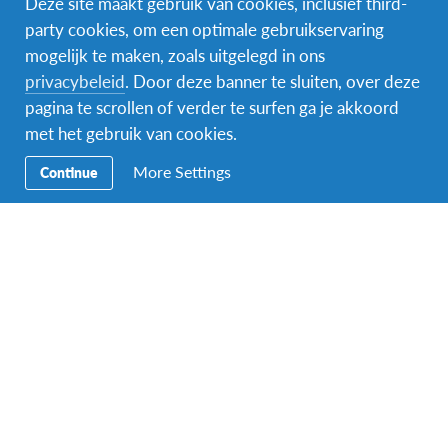
Deze site maakt gebruik van cookies, inclusief third-
party cookies, om een optimale gebruikservaring
mogelijk te maken, zoals uitgelegd in ons
Facebook
Instagram
Messenger
privacybeleid
. Door deze banner te sluiten, over deze
pagina te scrollen of verder te surfen ga je akkoord
Secundaire
Naar het buitenland
met het gebruik van cookies.
Navigatie
Word gastgezin
More Settings
Continue
Vrijwilliger bij AFS
Ons educatieve aanbod
Aanmelden bij AFS
Contact