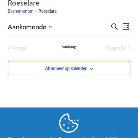
Roeselare
Evenementen
Roeselare
Aankomende
Eve
Evenem
Zoeken
Lijst
Selecteer
weer
Zoeken
een
navi
Vorige
Vandaag
Volgende
en
datum.
Evenementen
Evenemen
weergev
Abonneer op kalender
navigati