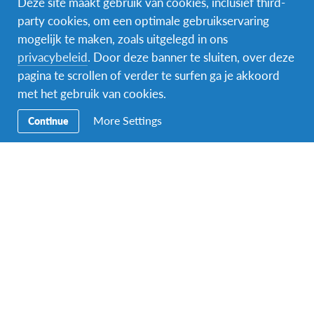
Deze site maakt gebruik van cookies, inclusief third-
party cookies, om een optimale gebruikservaring
mogelijk te maken, zoals uitgelegd in ons
Facebook
Instagram
Messenger
privacybeleid
. Door deze banner te sluiten, over deze
pagina te scrollen of verder te surfen ga je akkoord
Secundaire
Naar het buitenland
met het gebruik van cookies.
Navigatie
Word gastgezin
More Settings
Continue
Vrijwilliger bij AFS
Ons educatieve aanbod
Aanmelden bij AFS
Contact