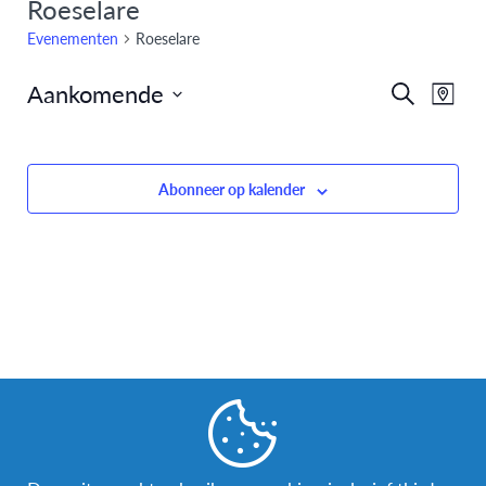
Roeselare
Evenementen
Roeselare
Aankomende
Eve
Evenem
Zoeken
Kaart
Selecteer
weer
Zoeken
datum
navi
en
Abonneer op kalender
weergev
navigati