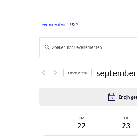
Evenementen
USA
Evenementen
Vul
een
Zoeken
keyword
en
in.
september
Deze week
Zoek
weergeven
Selecteer
voor
datum
navigatie
Evenementen
Er zijn g
met
keyword.
MA
DI
Week
22
23
van