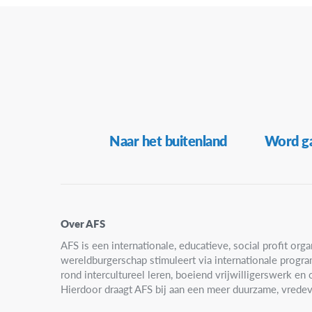
19:00
20:00
21:00
22:00
Secundaire
Naar het buitenland
Word ga
23:00
Navigatie
00:00
Over AFS
AFS is een internationale, educatieve, social profit organ
wereldburgerschap stimuleert via internationale progr
rond intercultureel leren, boeiend vrijwilligerswerk e
Hierdoor draagt AFS bij aan een meer duurzame, vredev