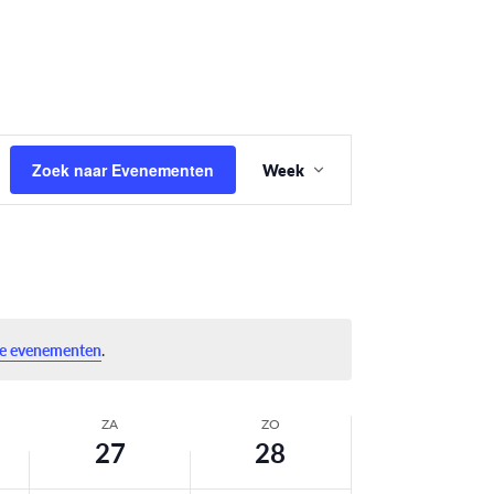
Evenement
Zoek naar Evenementen
Week
weergaven
navigatie
e evenementen
.
ZA
ZO
27
28