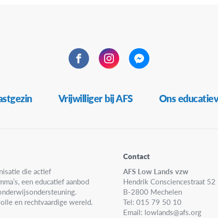
Facebook
Instagram
Messenger
stgezin
Vrijwilliger bij AFS
Ons educatie
Contact
isatie die actief
AFS Low Lands vzw
amma’s, een educatief aanbod
Hendrik Consciencestraat 52
n onderwijsondersteuning.
B-2800 Mechelen
olle en rechtvaardige wereld.
Tel: 015 79 50 10
Email:
lowlands@afs.org