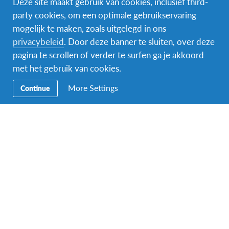
Deze site maakt gebruik van cookies, inclusief third-
party cookies, om een optimale gebruikservaring
mogelijk te maken, zoals uitgelegd in ons
Facebook
Instagram
Messenger
privacybeleid
. Door deze banner te sluiten, over deze
pagina te scrollen of verder te surfen ga je akkoord
Secundaire
Naar het buitenland
met het gebruik van cookies.
Navigatie
Word gastgezin
More Settings
Continue
Vrijwilliger bij AFS
Ons educatieve aanbod
Aanmelden bij AFS
Contact