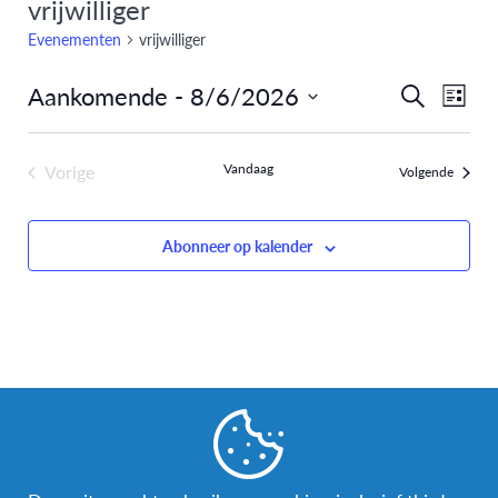
vrijwilliger
Evenementen
vrijwilliger
Aankomende
 - 
8/6/2026
Eve
Evenem
Zoeken
Lijst
Selecteer
weer
Zoeken
een
navi
Vorige
Vandaag
Evenem
Volgende
en
datum.
Evenementen
weergev
Abonneer op kalender
navigati