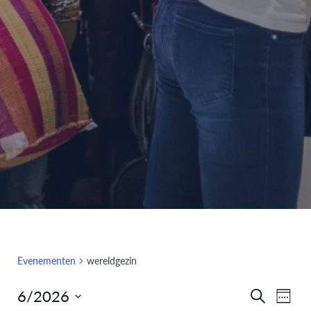
Evenementen
wereldgezin
6/2026
Eve
Evenem
Zoeken
Week