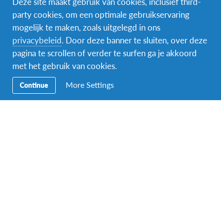
Deze site maakt gebruik van cookies, inclusief third-
party cookies, om een optimale gebruikservaring
mogelijk te maken, zoals uitgelegd in ons
Facebook
Instagram
Messenger
privacybeleid
. Door deze banner te sluiten, over deze
pagina te scrollen of verder te surfen ga je akkoord
Secundaire
Naar het buitenland
met het gebruik van cookies.
Navigatie
Word gastgezin
More Settings
Continue
Vrijwilliger bij AFS
Ons educatieve aanbod
Aanmelden bij AFS
Contact