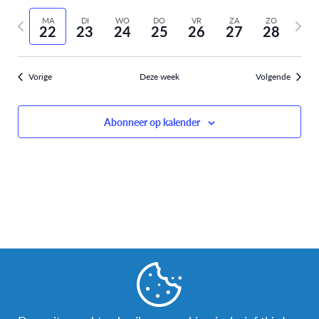
Selecteer
weer
Zoeken
vorige
volge
datum
MA
DI
WO
DO
VR
ZA
ZO
navi
22
23
24
25
26
27
28
week
week
en
weergev
Vorige
Deze week
Volgende
navigati
Abonneer op kalender