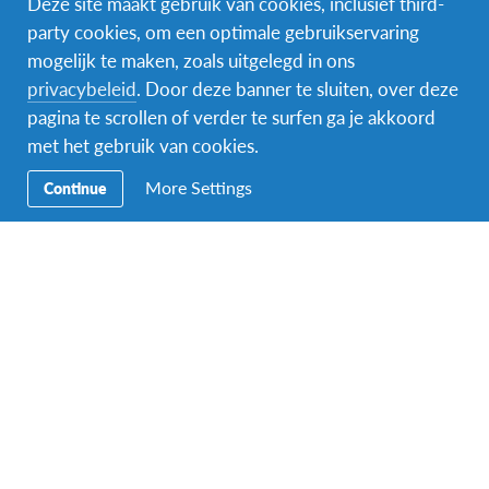
Deze site maakt gebruik van cookies, inclusief third-
party cookies, om een optimale gebruikservaring
mogelijk te maken, zoals uitgelegd in ons
Facebook
Instagram
Messenger
privacybeleid
. Door deze banner te sluiten, over deze
pagina te scrollen of verder te surfen ga je akkoord
Secundaire
Naar het buitenland
met het gebruik van cookies.
Navigatie
Word gastgezin
More Settings
Continue
Vrijwilliger bij AFS
Ons educatieve aanbod
Aanmelden bij AFS
Contact