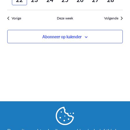
week
week
en
weergev
Vorige
Deze week
Volgende
navigati
Abonneer op kalender