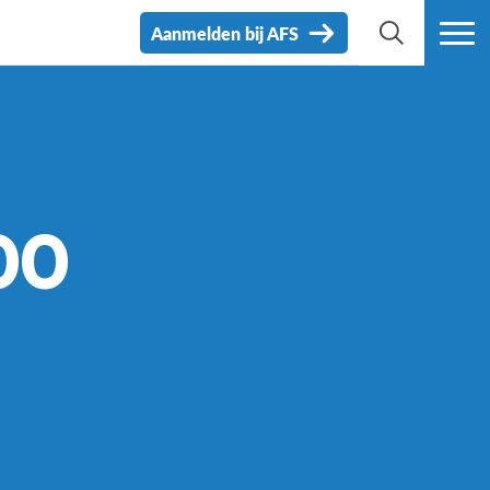
Aanmelden bij AFS
ZOEK
MEER
00