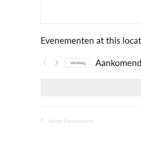
Evenementen at this locat
Aankomen
Vandaag
Selecteer
een
datum.
Vorige
Evenementen