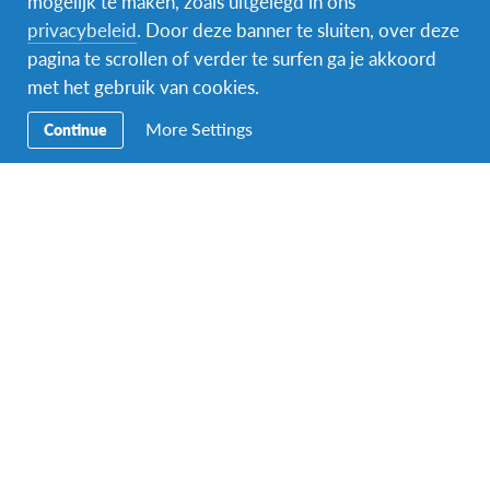
mogelijk te maken, zoals uitgelegd in ons
privacybeleid
. Door deze banner te sluiten, over deze
Secundaire
Naar het buitenland
pagina te scrollen of verder te surfen ga je akkoord
Navigatie
met het gebruik van cookies.
Word gastgezin
More Settings
Continue
Vrijwilliger bij AFS
Ons educatieve aanbod
Aanmelden bij AFS
Contact
AFS Low Lands vzw
Hendrik Consciencestraat 52
B-2800 Mechelen
Tel: 015 79 50 10