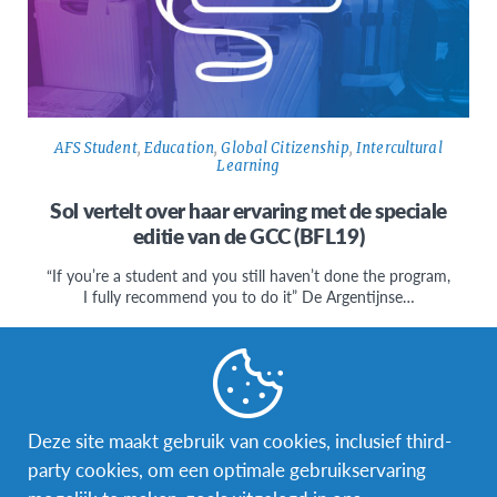
AFS Student
,
Education
,
Global Citizenship
,
Intercultural
Learning
Sol vertelt over haar ervaring met de speciale
editie van de GCC (BFL19)
“If you’re a student and you still haven’t done the program,
I fully recommend you to do it” De Argentijnse…
Deze site maakt gebruik van cookies, inclusief third-
party cookies, om een optimale gebruikservaring
Facebook
Instagram
Messenger