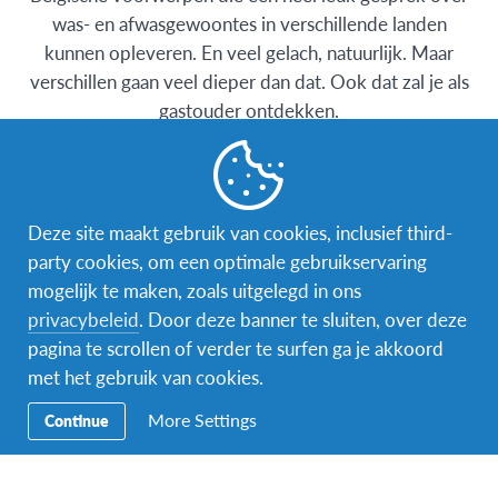
was- en afwasgewoontes in verschillende landen
kunnen opleveren. En veel gelach, natuurlijk. Maar
verschillen gaan veel dieper dan dat. Ook dat zal je als
gastouder ontdekken.
Het is een ervaring waar je de rest van je leven plezier
van hebt. Het opent je ogen, maakt je bewust van
culturele verschillen en hoe je die kunt overbruggen.
Deze site maakt gebruik van cookies, inclusief third-
En je hoeft er de deur niet voor uit!
party cookies, om een optimale gebruikservaring
mogelijk te maken, zoals uitgelegd in ons
privacybeleid
. Door deze banner te sluiten, over deze
pagina te scrollen of verder te surfen ga je akkoord
met het gebruik van cookies.
Algemene FAQ
More Settings
Continue
Worden wereldgezinnen betaald?