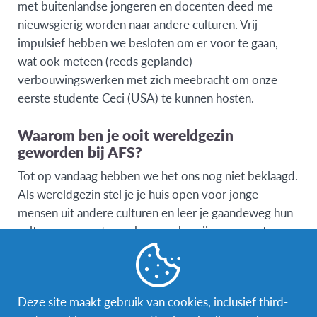
met buitenlandse jongeren en docenten deed me
nieuwsgierig worden naar andere culturen. Vrij
impulsief hebben we besloten om er voor te gaan,
wat ook meteen (reeds geplande)
verbouwingswerken met zich meebracht om onze
eerste studente Ceci (USA) te kunnen hosten.
Waarom ben je ooit wereldgezin
geworden bij AFS?
Tot op vandaag hebben we het ons nog niet beklaagd.
Als wereldgezin stel je je huis open voor jonge
mensen uit andere culturen en leer je gaandeweg hun
cultuur, gewoontes, … kennen, begrijpen en meteen
ook appreciëren. Tegelijkertijd word je jezelf ook
meer bewust van je eigen culturele waarden en
normen. We hebben ondertussen al 9 verschillende
Deze site maakt gebruik van cookies, inclusief third-
studenten uit diverse continenten gehost. Op deze