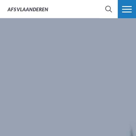
AFS
VLAANDEREN
ZOEK
MEER