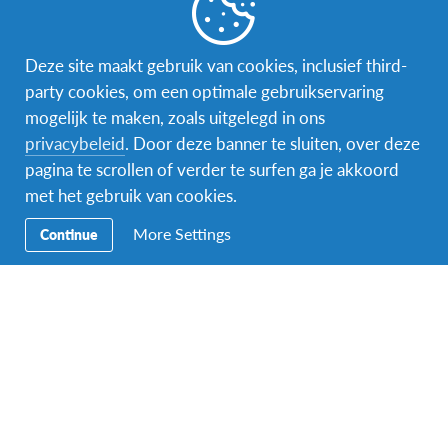
Word gastgezin
Vrijwilliger bij AFS
Deze site maakt gebruik van cookies, inclusief third-
party cookies, om een optimale gebruikservaring
Ons educatieve aanbod
mogelijk te maken, zoals uitgelegd in ons
privacybeleid
. Door deze banner te sluiten, over deze
Aanmelden bij AFS
pagina te scrollen of verder te surfen ga je akkoord
met het gebruik van cookies.
More Settings
Continue
Contact
AFS Low Lands vzw
Hendrik Consciencestraat 52
B-2800 Mechelen
Tel: 015 79 50 10
Email:
lowlands@afs.org
Over AFS