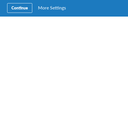
More Settings
Continue
Bescherm het mariene milieu in de Seychellen
Seychellen
BESTEMMING
DUUR
PRIJS
1-3 maanden
Start op € 9.800
DATA
1 vertrekdata