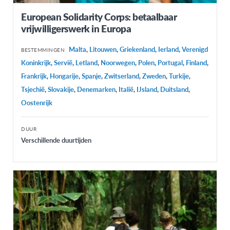
European Solidarity Corps: betaalbaar
vrijwilligerswerk in Europa
Malta
,
Litouwen
,
Griekenland
,
Ierland
,
Verenigd
BESTEMMINGEN
Koninkrijk
,
Servië
,
Letland
,
Noorwegen
,
Polen
,
Portugal
,
Finland
,
Frankrijk
,
Hongarije
,
Spanje
,
Zwitserland
,
Zweden
,
Turkije
,
Tsjechië
,
Slovakije
,
Denemarken
,
Italië
,
IJsland
,
Duitsland
,
Oostenrijk
DUUR
Verschillende duurtijden