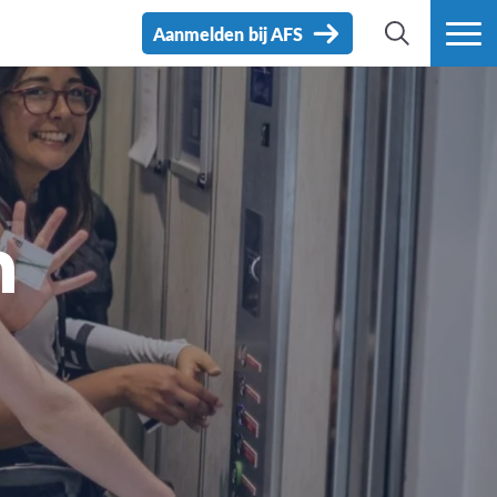
Aanmelden bij AFS
ZOEK
MEER
n