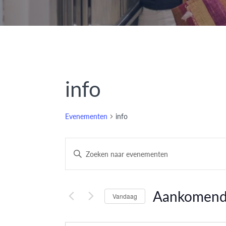
info
Evenementen
info
Evenementen
Vul
een
Zoeken
keyword
en
in.
Aankomen
Vandaag
Zoek
weergeven
Selecteer
voor
datum