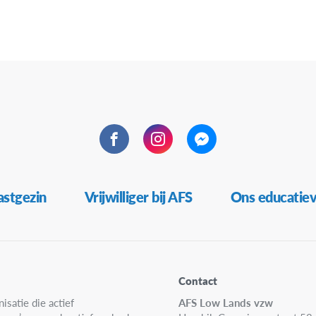
Facebook
Instagram
Messenger
stgezin
Vrijwilliger bij AFS
Ons educatie
Contact
isatie die actief
AFS Low Lands vzw