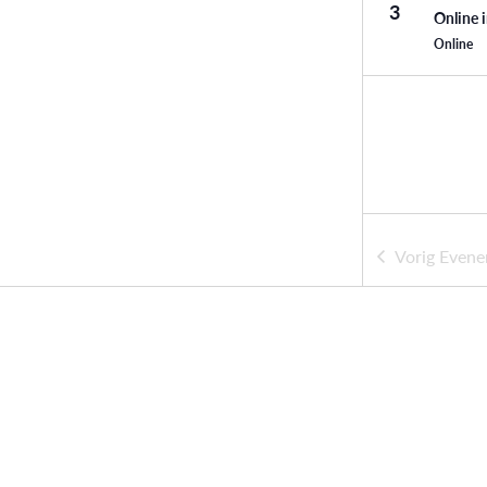
3
Online 
Online
Vorig
Evene