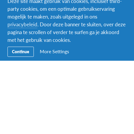
Deze site maakt gebruik van cookies, inclusief third-
party cookies, om een optimale gebruikservaring
mogelijk te maken, zoals uitgelegd in ons
Facebook
Instagram
Messenger
privacybeleid
. Door deze banner te sluiten, over deze
pagina te scrollen of verder te surfen ga je akkoord
Secundaire
Naar het buitenland
met het gebruik van cookies.
Navigatie
Word gastgezin
More Settings
Continue
Vrijwilliger bij AFS
Ons educatieve aanbod
Aanmelden bij AFS
Contact