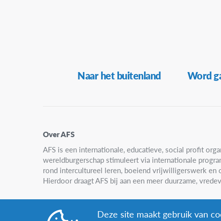
Secundaire
Naar het buitenland
Word ga
Navigatie
Over AFS
AFS is een internationale, educatieve, social profit organ
wereldburgerschap stimuleert via internationale progr
rond intercultureel leren, boeiend vrijwilligerswerk e
Hierdoor draagt AFS bij aan een meer duurzame, vredev
Deze site maakt gebruik van coo