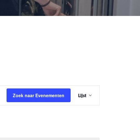
Evenement
Zoek naar Evenementen
Lijst
weergaven
navigatie