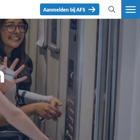
Aanmelden bij AFS
ZOEK
MEER
n