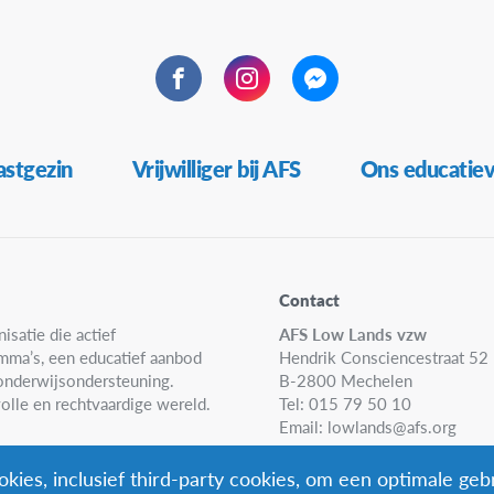
Facebook
Instagram
Messenger
stgezin
Vrijwilliger bij AFS
Ons educatie
Contact
isatie die actief
AFS Low Lands vzw
amma’s, een educatief aanbod
Hendrik Consciencestraat 52
n onderwijsondersteuning.
B-2800 Mechelen
olle en rechtvaardige wereld.
Tel: 015 79 50 10
Email:
lowlands@afs.org
kies, inclusief third-party cookies, om een optimale geb