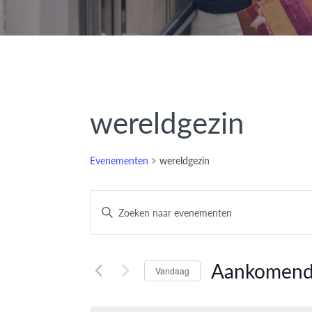
wereldgezin
Evenementen
wereldgezin
Evenementen
Vul
een
Zoeken
keyword
en
in.
Aankomen
Vandaag
Zoek
weergeven
Selecteer
voor
een