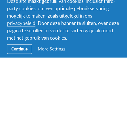
Deze site maakt gebruik van cookies, inclusief third-
party cookies, om een optimale gebruikservaring
mogelijk te maken, zoals uitgelegd in ons
Facebook
Instagram
Messenger
privacybeleid
. Door deze banner te sluiten, over deze
pagina te scrollen of verder te surfen ga je akkoord
Secundaire
Naar het buitenland
met het gebruik van cookies.
Navigatie
Word gastgezin
More Settings
Continue
Vrijwilliger bij AFS
Ons educatieve aanbod
Aanmelden bij AFS
Contact