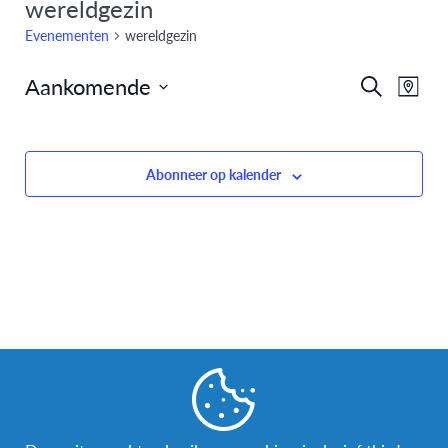
wereldgezin
Evenementen
wereldgezin
Aankomende
Eve
Evenem
Zoeken
Kaart
Selecteer
weer
Zoeken
datum
navi
en
Abonneer op kalender
weergev
navigati